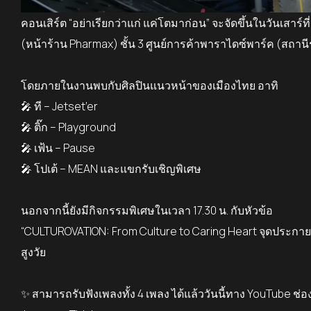
คอนเสิร์ต “อย่าเรียกว่าแก่ แค่โตมาก่อน”
จะจัดขึ้นในวันเสาร์ที่
(
หน้าร้าน
Pharmax
)
ชั้น
3
ศูนย์การค้าพารา
ไดซ์
พาร์ค (สถานี
โดยภายในงานพบกับศิลปินแนวหน้าของเมืองไทย อาทิ
🎤
ที –
Jetset’er
🎤
ติ๊ก –
Playground
🎤
เฟ้น –
Pause
🎤
โป
เต
้ –
MEAN
และแขกรับเชิญพิเศษ
นอกจากนี้ยังมีกิจกรรมพิเศษในเวลา
17.30
น.
กับหัวข้อ
“CULTUROVATION: From Culture to Caring Heart
จุดประกายพล
สูงวัย
✨
สามารถรับฟังเพลงทั้ง
4
เพลง ได้แล้ววันนี้ทาง
YouTube
ช่อ