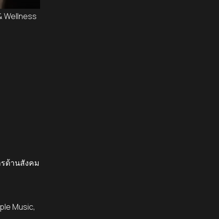
& Wellness
การด้านสังคม
pple Music,