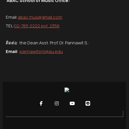
ABAC School of Music Office:
Email:
abac.mus@gmail.com
TEL:
02-783-2222 ext. 2356
ติดต่อ: the Dean Asst. Prof. Dr. Pannawit S.:
Email
:
pannawitsnt@au.edu